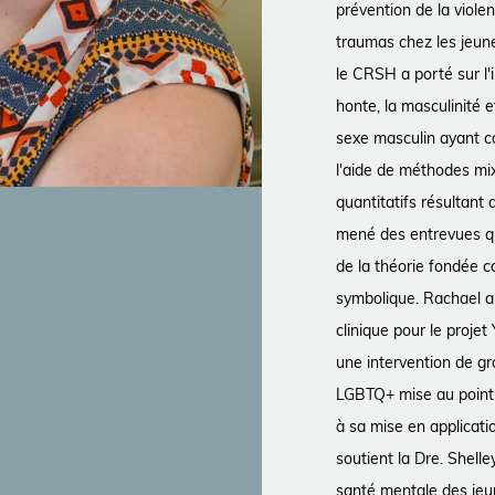
prévention de la viole
traumas chez les jeun
le CRSH a porté sur l'
honte, la masculinité e
sexe masculin ayant c
l'aide de méthodes mi
quantitatifs résultant 
mené des entrevues qua
de la théorie fondée co
symbolique. Rachael a 
clinique pour le proje
une intervention de g
LGBTQ+ mise au point p
à sa mise en applicatio
soutient la Dre. Shell
santé mentale des jeu