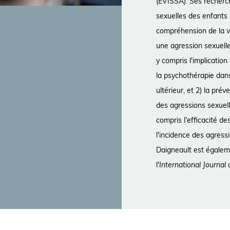
(ÉVISSA). Ses recherc
sexuelles des enfants
compréhension de la va
une agression sexuelle
y compris l'implication
la psychothérapie dan
ultérieur, et 2) la prév
des agressions sexuell
compris l'efficacité de
l'incidence des agress
Daigneault est égalem
l'
International Journal